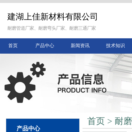
建湖上佳新材料有限公司
耐磨管道厂家、耐磨弯头厂家、耐磨三通厂家
首页
产品中心
新闻资讯
技术知识
首页
> 耐
产品中心