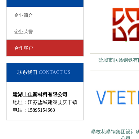
企业简介
企业荣誉
合作客户
盐城市联鑫钢铁有
联系我们
CONTACT US
建湖上佳新材料有限公司
地址：江苏盐城建湖县庆丰镇
电话：15895154668
攀枝花攀钢集团设计
公司