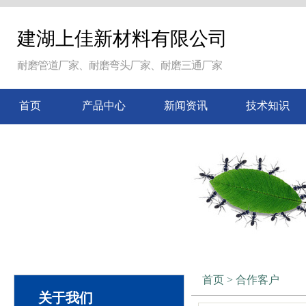
建湖上佳新材料有限公司
耐磨管道厂家、耐磨弯头厂家、耐磨三通厂家
首页
产品中心
新闻资讯
技术知识
首页
> 合作客户
关于我们