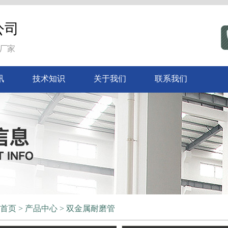
公司
厂家
讯
技术知识
关于我们
联系我们
首页
>
产品中心
>
双金属耐磨管