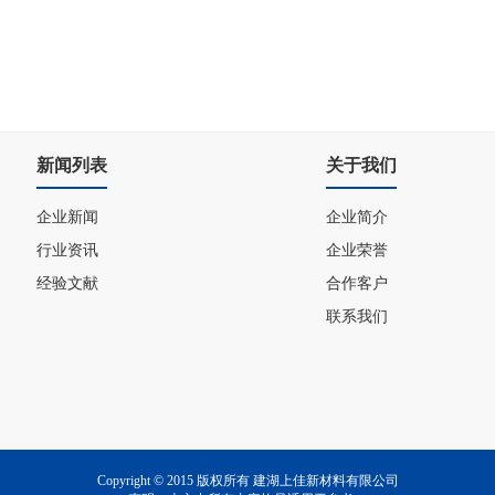
新闻列表
关于我们
企业新闻
企业简介
行业资讯
企业荣誉
经验文献
合作客户
联系我们
Copyright © 2015 版权所有 建湖上佳新材料有限公司