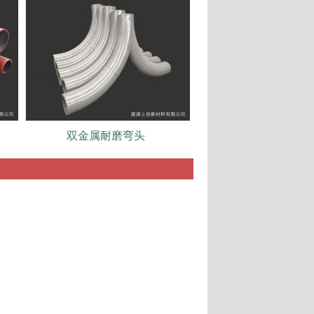
双金属耐磨弯头