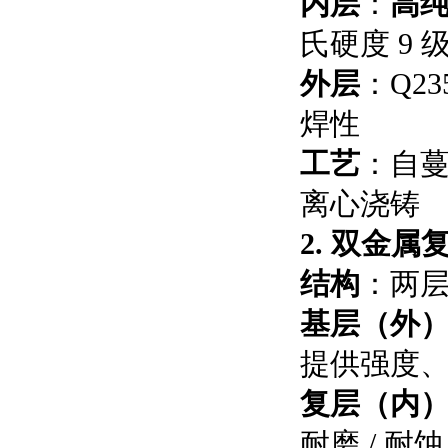
内层
：
高
氏硬度 9
外层
：Q2
焊性
工艺
：自蔓
离心浇铸
2. 双金属
结构
：两层
基层（外
提供强度
复层（内
耐磨 / 耐蚀