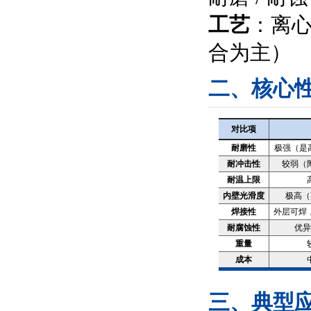
工艺
：离
合为主）
二、核心
对比项
耐磨性
极强（是高铬
耐冲击性
较弱（
耐温上限
内壁光滑度
极高（
焊接性
外层可焊
耐腐蚀性
优异
重量
成本
三、典型