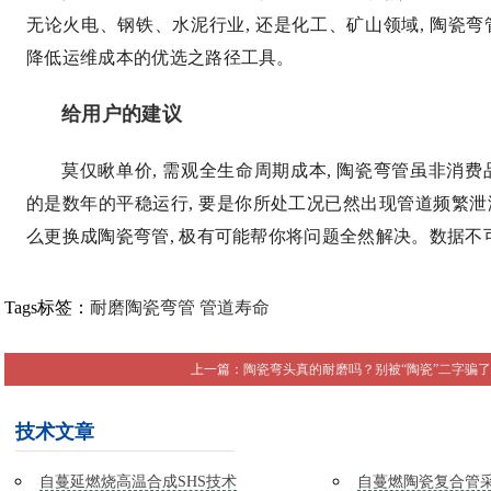
无论火电、钢铁、水泥行业, 还是化工、矿山领域, 陶瓷弯
降低运维成本的优选之路径工具。
给用户的建议
莫仅瞅单价, 需观全生命周期成本, 陶瓷弯管虽非消费品,
的是数年的平稳运行, 要是你所处工况已然出现管道频繁泄
么更换成陶瓷弯管, 极有可能帮你将问题全然解决。数据不
Tags标签：
耐磨陶瓷弯管
管道寿命
上一篇：
陶瓷弯头真的耐磨吗？别被“陶瓷”二字骗了
技术文章
自蔓延燃烧高温合成SHS技术
自蔓燃陶瓷复合管