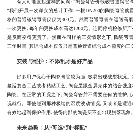
有人可能发起这样的问询: “陶瓷弯管价钱较普通钢管高
“我们开展一次详实的总计工作: 一根DN200的陶瓷弯管购
格的普通碳钢弯管仅仅为300元。然而普通弯管在运送高磨
一次更换, 每年的更换成本高达1200元。连同停机检修所
是反而变得更贵了。然而在同样的工况情形之下, 陶瓷弯
三年时间, 其综合成本仅仅只是普通管道综合成本额度的三
安装与维护：不添乱才是好产品
好多用户忧心于陶瓷弯管较为脆, 极易出现破裂状况。
蔓延复合工艺或者粘贴工艺, 陶瓷层跟金属壳体的结合强度
陶瓷。在正常的工况之下, 陶瓷弯管并不需要任何的维护,
况就行。即使碰到那种极端的温度波动情况, 又或者是遭遇
有效地起到保护作用, 使得内部的陶瓷层不会出现脱落现象
未来趋势：从“可选”到“标配”