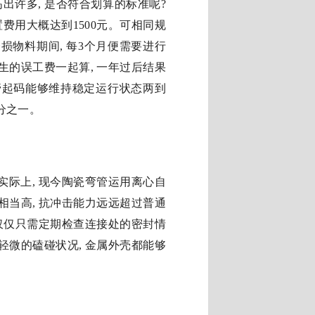
出许多, 是否符合划算的标准呢?
置费用大概达到1500元。可相同规
损物料期间, 每3个月便需要进行
产生的误工费一起算, 一年过后结果
管起码能够维持稳定运行状态两到
分之一。
实际上, 现今陶瓷弯管运用离心自
相当高, 抗冲击能力远远超过普通
 仅仅只需定期检查连接处的密封情
轻微的磕碰状况, 金属外壳都能够
。