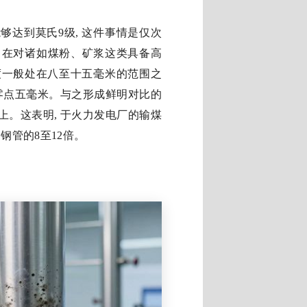
够达到莫氏9级, 这件事情是仅次
级。在对诸如煤粉、矿浆这类具备高
度一般处在八至十五毫米的范围之
有零点五毫米。与之形成鲜明对比的
上。这表明, 于火力发电厂的输煤
钢管的8至12倍。